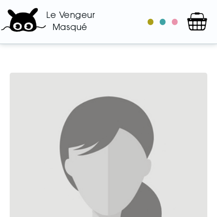
Le Vengeur
le
les
les
Masqué
catalogue
auteurs
illustrateurs