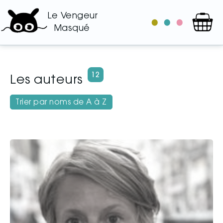
Le Vengeur
le
les
les
Masqué
catalogue
auteurs
illustrateurs
12
Les auteurs
Trier par noms de A à Z