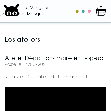
Le Vengeur
le
les
les
Masqué
catalogue
auteurs
illustrateurs
Les ateliers
Atelier Déco : chambre en pop-up
Posté le 14/03/2021
Refais la décoration de ta chambre !