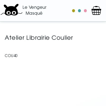
Le Vengeur
le
les
les
Masqué
catalogue
auteurs
illustrateurs
Atelier Librairie Coulier
COU40