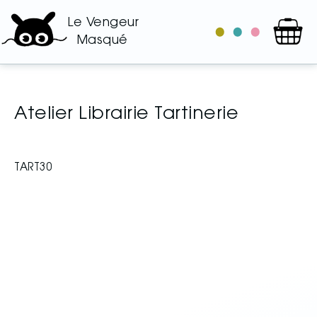
Le Vengeur
le
les
les
Masqué
catalogue
auteurs
illustrateurs
Atelier Librairie Tartinerie
TART30