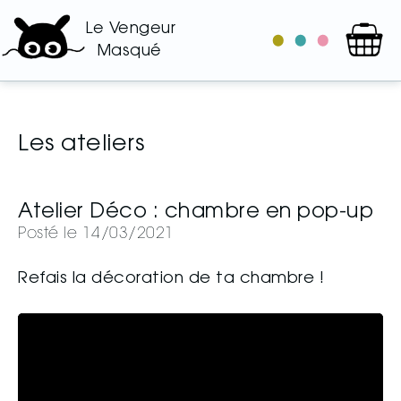
Le Vengeur
le
les
les
Masqué
catalogue
auteurs
illustrateurs
Les ateliers
Atelier Déco : chambre en pop-up
Posté le 14/03/2021
Refais la décoration de ta chambre !