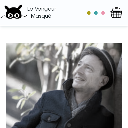
Le Vengeur
le
les
les
Masqué
catalogue
auteurs
illustrateurs