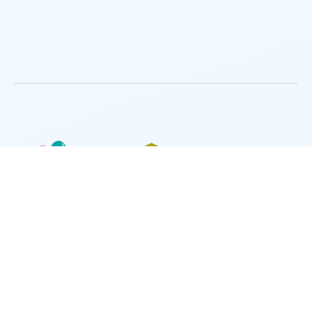
Des
4€ de
attentions
frais de
dans
livraison
votre
ou
colis
Click &
Collect
PAIEMENT SÉCURISÉ