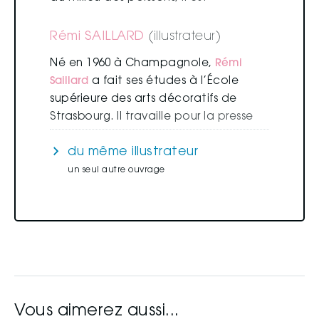
aujourd’hui
auteur
de
livres
pour
enfants.
Son
humour
nourrit
ses
albums
Rémi SAILLARD
(illustrateur)
(lisez
"Les
Gros
Mots"
aux
éditions
du
Né
en
1960
à
Champagnole,
Rémi
Saillard
a
fait
ses
études
à
l’École
supérieure
des
arts
décoratifs
de
Strasbourg.
Il
travaille
pour
la
presse
jeunesse
(Bayard,
Milan,
Fleurus,
du même illustrateur
Averbode)
et
l’édition
(Bayard
éditions,
Gallimard,
Nathan,
Syros,
un seul autre ouvrage
Élan
Vert,
Didier
jeunesse,
Vous aimerez aussi...