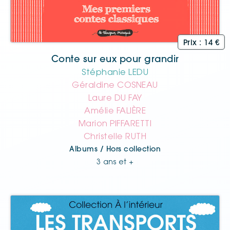
Conte sur eux pour grandir
Stéphanie LEDU
Géraldine COSNEAU
Laure DU FAY
Amélie FALIÈRE
Marion PIFFARETTI
Christelle RUTH
Albums / Hors collection
3 ans et +