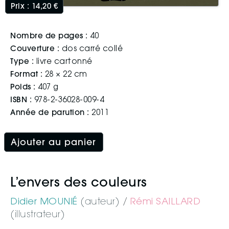
Nombre de pages :
40
Couverture :
dos carré collé
Type :
livre cartonné
Format :
28 × 22 cm
Poids :
407 g
ISBN :
978-2-36028-009-4
Année de parution :
2011
Ajouter au panier
L’envers des couleurs
Didier MOUNIÉ
(auteur)
Rémi SAILLARD
(illustrateur)