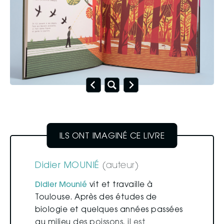
Didier MOUNIÉ
(auteur)
Didier
Mounié
vit
et
travaille
à
Toulouse.
Après
des
études
de
biologie
et
quelques
années
passées
au
milieu
des
poissons,
il
est