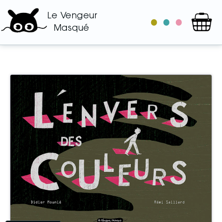
Le Vengeur
le
les
les
Masqué
catalogue
auteurs
illustrateurs